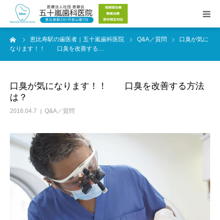
ーム
恵比寿駅の歯医者｜五十嵐歯科医院
Q&A／質問
口臭が気に
Web予約
なります！！ 口臭を改善する…
院長紹介
口臭が気になります！！ 口臭を改善する方法
は？
医院紹介
2016.04.7
Q&A／質問
診療時間／アクセス
診療メニュー