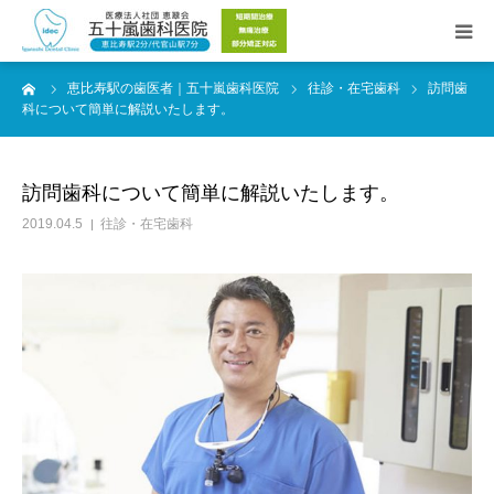
ーム
恵比寿駅の歯医者｜五十嵐歯科医院
往診・在宅歯科
訪問歯
Web予約
科について簡単に解説いたします。
院長紹介
訪問歯科について簡単に解説いたします。
医院紹介
2019.04.5
往診・在宅歯科
診療時間／アクセス
診療メニュー